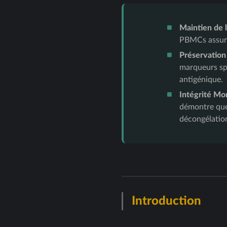
Maintien de la
PBMCs assure 
Préservation
marqueurs spé
antigénique.
Intégrité Mo
démontre que
décongélatio
Introduction