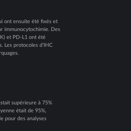
 ont ensuite été fixés et
 par immunocytochimie. Des
CK) et PD-L1 ont été
s. Les protocoles d’IHC
rquages.
estait supérieure à 75%
oyenne était de 95%,
le pour des analyses