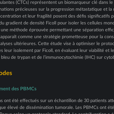
culantes (CTCs) représentent un biomarqueur clé dans le d
mations précieuses sur la progression métastatique et la
entration et leur fragilité posent des défis significatifs 
 du gradient de densité Ficoll pour isoler les cellules mo
 une méthode éprouvée permettant une séparation effic
n apparaît comme une stratégie prometteuse pour la cons
analyses ultérieures. Cette étude vise à optimiser le prot
eur isolement par Ficoll, en évaluant leur viabilité et 
au bleu de trypan et de l’immunocytochimie (IHC) sur cyto
hodes
lement des PBMCs
 ont été effectués sur un échantillon de 30 patients att
que élevé de dissémination tumorale. Les PBMCs ont été i