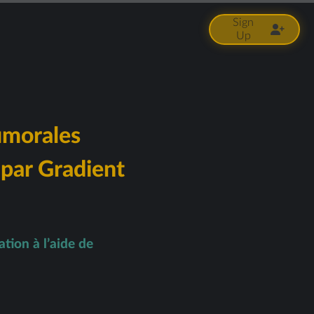
Sign
Up
umorales
 par Gradient
tion à l’aide de