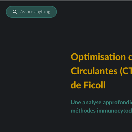
Ask me anything
Optimisation d
Circulantes (C
de Ficoll
Une analyse approfondie 
méthodes immunocytoch