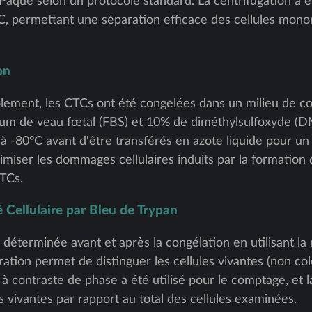
-Paque selon un protocole standard. La centrifugation a é
, permettant une séparation efficace des cellules mono
on
lement, les CTCs ont été congelées dans un milieu de 
m de veau fœtal (FBS) et 10% de diméthylsulfoxyde (DMS
à -80°C avant d'être transférés en azote liquide pour un
miser les dommages cellulaires induits par la formation d
CTCs.
é Cellulaire par Bleu de Trypan
é déterminée avant et après la congélation en utilisant 
ration permet de distinguer les cellules vivantes (non co
à contraste de phase a été utilisé pour le comptage, et la
 vivantes par rapport au total des cellules examinées.