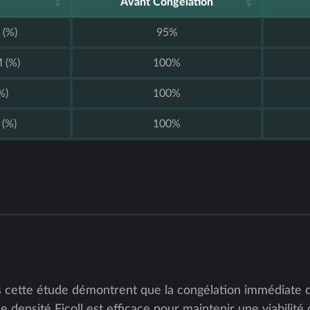
Avant Congélation
 (%)
95%
 (%)
100%
%)
100%
 (%)
100%
s cette étude démontrent que la congélation immédiate d
densité Ficoll est efficace pour maintenir une viabilité c