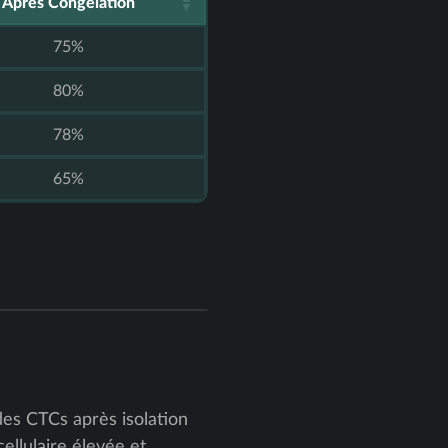
Après Congélation
75%
80%
78%
65%
es CTCs après isolation
ellulaire élevée et