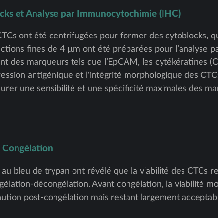
ocks et Analyse par Immunocytochimie (IHC)
TCs ont été centrifugées pour former des cytoblocks, qui
sections fines de 4 µm ont été préparées pour l’analyse
lant des marqueurs tels que l’EpCAM, les cytékératines (
pression antigénique et l'intégrité morphologique des CTC
surer une sensibilité et une spécificité maximales des ma
s Congélation
au bleu de trypan ont révélé que la viabilité des CTCs r
élation-décongélation. Avant congélation, la viabilité m
nution post-congélation mais restant largement acceptab