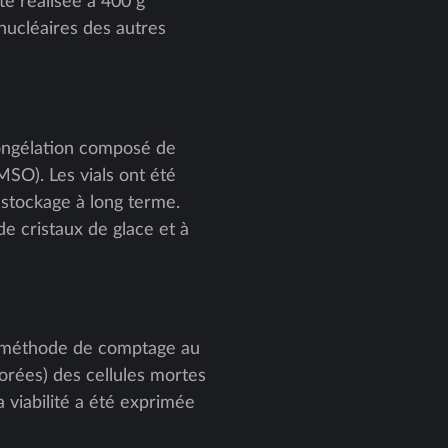
té réalisée à 400 g
nucléaires des autres
congélation composé de
O). Les vials ont été
 stockage à long terme.
e cristaux de glace et à
la méthode de comptage au
lorées) des cellules mortes
 viabilité a été exprimée