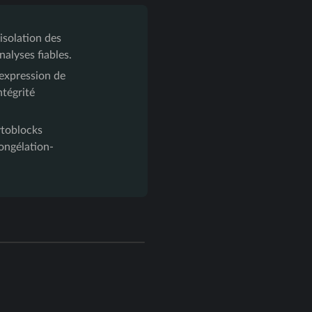
isolation des
nalyses fiables.
expression de
ntégrité
ytoblocks
ongélation-