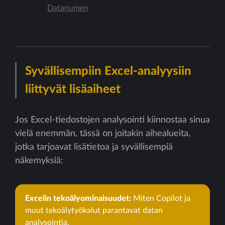
Datanumen
Syvällisempiin Excel-analyysiin
liittyvät lisäaiheet
Jos Excel-tiedostojen analysointi kiinnostaa sinua
vielä enemmän, tässä on joitakin aihealueita,
jotka tarjoavat lisätietoa ja syvällisempiä
näkemyksiä:
Excelin tekoälyominaisuudet:
Miten Copilot ja
muut tekoälytyökalut parantavat datan
analysointia.