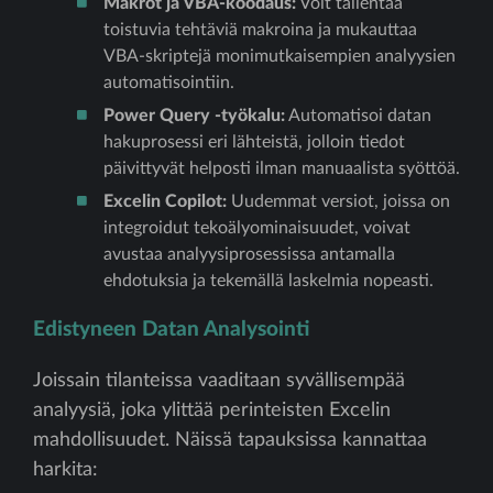
Makrot ja VBA-koodaus:
Voit tallentaa
toistuvia tehtäviä makroina ja mukauttaa
VBA-skriptejä monimutkaisempien analyysien
automatisointiin.
Power Query -työkalu:
Automatisoi datan
hakuprosessi eri lähteistä, jolloin tiedot
päivittyvät helposti ilman manuaalista syöttöä.
Excelin Copilot:
Uudemmat versiot, joissa on
integroidut tekoälyominaisuudet, voivat
avustaa analyysiprosessissa antamalla
ehdotuksia ja tekemällä laskelmia nopeasti.
Edistyneen Datan Analysointi
Joissain tilanteissa vaaditaan syvällisempää
analyysiä, joka ylittää perinteisten Excelin
mahdollisuudet. Näissä tapauksissa kannattaa
harkita: