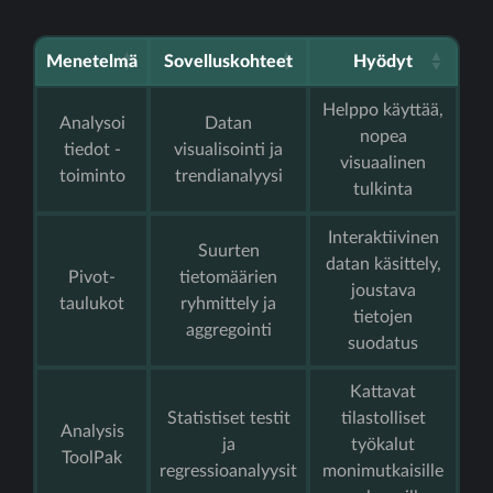
Menetelmä
Sovelluskohteet
Hyödyt
Helppo käyttää,
Analysoi
Datan
nopea
tiedot -
visualisointi ja
visuaalinen
toiminto
trendianalyysi
tulkinta
Interaktiivinen
Suurten
datan käsittely,
Pivot-
tietomäärien
joustava
taulukot
ryhmittely ja
tietojen
aggregointi
suodatus
Kattavat
Statistiset testit
tilastolliset
Analysis
ja
työkalut
ToolPak
regressioanalyysit
monimutkaisille