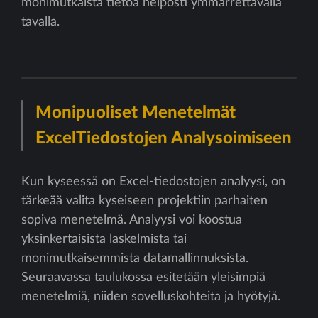
monimutkaista tietoa helposti ymmärrettävällä
tavalla.
Monipuoliset Menetelmät
ExcelTiedostojen Analysoimiseen
Kun kyseessä on Excel-tiedostojen analyysi, on
tärkeää valita kyseiseen projektiin parhaiten
sopiva menetelmä. Analyysi voi koostua
yksinkertaisista laskelmista tai
monimutkaisemmista datamallinnuksista.
Seuraavassa taulukossa esitetään yleisimpiä
menetelmiä, niiden sovelluskohteita ja hyötyjä.