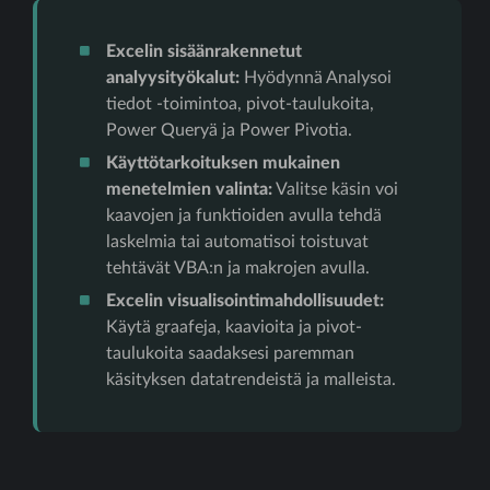
Excelin sisäänrakennetut
analyysityökalut:
Hyödynnä Analysoi
tiedot -toimintoa, pivot-taulukoita,
Power Queryä ja Power Pivotia.
Käyttötarkoituksen mukainen
menetelmien valinta:
Valitse käsin voi
kaavojen ja funktioiden avulla tehdä
laskelmia tai automatisoi toistuvat
tehtävät VBA:n ja makrojen avulla.
Excelin visualisointimahdollisuudet:
Käytä graafeja, kaavioita ja pivot-
taulukoita saadaksesi paremman
käsityksen datatrendeistä ja malleista.