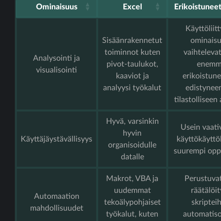
Ominaisuus
Excel
Erikoistuneet
Käyttöliit
Sisäänrakennetut
ominais
toiminnot kuten
vaihtelevat
Analysointi ja
pivot-taulukot,
enemm
visualisointi
kaaviot ja
erikoistune
analyysi työkalut
edistyne
tilastolliseen
Hyvä, varsinkin
Usein vaat
hyvin
Käyttäjäystävällisyys
käyttökäyttöl
organisoidulle
suurempi opp
datalle
Makrot, VBA ja
Perustuvat
uudemmat
räätälöit
Automaation
tekoälypohjaiset
skripteih
mahdollisuudet
työkalut, kuten
automatiso