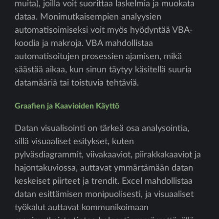
muita), joilla voit suorittaa laskelmia ja muokata
dataa. Monimutkaisempien analyysien
automatisoimiseksi voit myös hyödyntää VBA-
koodia ja makroja. VBA mahdollistaa
automatisoitujen prosessien ajamisen, mikä
säästää aikaa, kun sinun täytyy käsitellä suuria
datamääriä tai toistuvia tehtäviä.
Graafien ja Kaavioiden Käyttö
Datan visualisointi on tärkeä osa analysointia,
sillä visuaaliset esitykset, kuten
pylväsdiagrammit, viivakaaviot, piirakkakaaviot ja
hajontakuviossa, auttavat ymmärtämään datan
keskeiset piirteet ja trendit. Excel mahdollistaa
datan esittämisen monipuolisesti, ja visuaaliset
työkalut auttavat kommunikoimaan