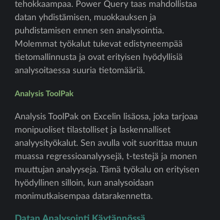
tehokkaampaa. Power Query taas mahdollistaa
datan yhdistämisen, muokkauksen ja
puhdistamisen ennen sen analysointia.
Molemmat työkalut tukevat edistyneempää
tietomallinnusta ja ovat erityisen hyödyllisiä
analysoitaessa suuria tietomääriä.
Analysis ToolPak
Analysis ToolPak on Excelin lisäosa, joka tarjoaa
monipuoliset tilastolliset ja laskennalliset
analyysityökalut. Sen avulla voit suorittaa muun
muassa regressioanalyysejä, t-testejä ja monen
muuttujan analyyseja. Tämä työkalu on erityisen
hyödyllinen silloin, kun analysoidaan
monimutkaisempaa datarakennetta.
Datan Analysointi Käytännössä