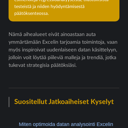
testeistä ja niiden hyödyntämisestä
päätöksenteossa.
Nämä aihealueet eivät ainoastaan auta
ymmärtämään Excelin tarjoamia toimintoja, vaan
myös inspiroivat uudenlaiseen datan käsittelyyn,
jolloin voit löytää piileviä malleja ja trendiä, jotka
tukevat strategisia päätöksiäsi.
Suositellut Jatkoaiheiset Kyselyt
Miten optimoida datan analysointi Excelin