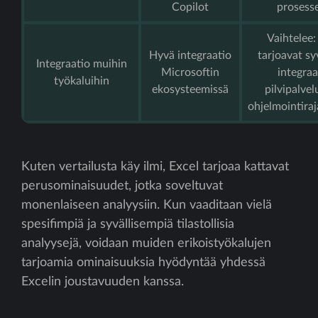
Copilot
prosesse
Vaihtelee:
Hyvä integraatio
tarjoavat 
Integraatio muihin
Microsoftin
integraa
työkaluihin
ekosysteemissä
pilvipalvel
ohjelmointiraj
Kuten vertailusta käy ilmi, Excel tarjoaa kattavat
perusominaisuudet, jotka soveltuvat
monenlaiseen analyysiin. Kun vaaditaan vielä
spesifimpiä ja syvällisempiä tilastollisia
analyysejä, voidaan muiden erikoistyökalujen
tarjoamia ominaisuuksia hyödyntää yhdessä
Excelin joustavuuden kanssa.