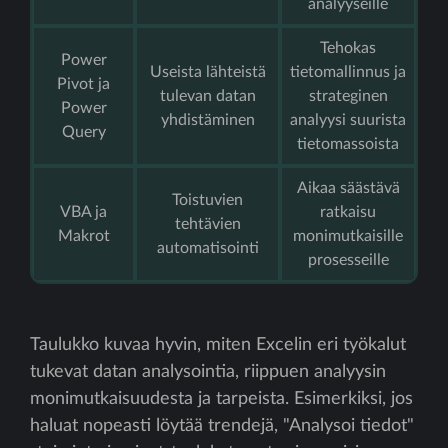
analyyseille
Tehokas
Power
Useista lähteistä
tietomallinnus ja
Pivot ja
tulevan datan
strateginen
Power
yhdistäminen
analyysi suurista
Query
tietomassoista
Aikaa säästävä
Toistuvien
VBA ja
ratkaisu
tehtävien
Makrot
monimutkaisille
automatisointi
prosesseille
Taulukko kuvaa hyvin, miten Excelin eri työkalut
tukevat datan analysointia, riippuen analyysin
monimutkaisuudesta ja tarpeista. Esimerkiksi, jos
haluat nopeasti löytää trendejä, "Analysoi tiedot"