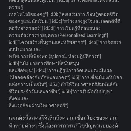
พัฒนาผู้สอนและผู้เรียน"] id3a["ยกระดับทักษะดิจิทัลและ
ความรู้
เทคโนโลยีของครู"] id3b["ส่งเสริมการเรียนรู้ตลอดชีวิต
ของครูและนักเรียน"] id3c["สร้างแรงจูงใจและเจตคติที่ดี
ต่อวิทยาศาสตร์"] id3d["การเรียนรู้ที่ตอบสนอง
ความต้องการรายบุคคล (Personalized Learning)"]
id4["โครงสร้างพื้นฐานและทรัพยากร"] id4a["การจัดสรร
งบประมาณและ
ทรัพยากรที่เพียงพอ (อุปกรณ์, ห้องปฏิบัติการ)"]
id4b["นโยบายการศึกษาที่สนับสนุน
และยืดหยุ่น"] id4c["การปฏิรูปการวัดและประเมินผล
ให้สอดคล้องกับทักษะอนาคต"] id5["การเชื่อมโยงกับโลก
แห่งความเป็นจริง"] id5a["ทำให้วิทยาศาสตร์สัมพันธ์กับ
ชีวิตประจำวันและอาชีพ"] id5b["การรับมือกับปัญหา
สังคมและ
สิ่งแวดล้อมผ่านวิทยาศาสตร์"]
แผนผังนี้แสดงให้เห็นถึงความเชื่อมโยงของความ
ท้าทายต่างๆ ซึ่งต้องการการแก้ไขปัญหาแบบองค์