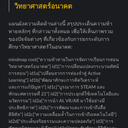
วิทยาศาสตร์อนาคต
แผนผังความคิดด้านล่างนี้ สรุปประเด็นความท้า
ทายหลักๆ ที่กล่าวมาทั้งหมด เพื่อให้เห็นภาพรวม
ของปัจจัยต่างๆ ที่เกี่ยวข้องกับการยกระดับการ
ศึกษาวิทยาศาสตร์ในอนาคต:
mindmap root["ความท้าทายในการจัดการเรียนการสอน
วิทยาศาสตร์อนาคต"] id1["การเปลี่ยนแปลงกระบวนทัศน์
การสอน"] id1a["เปลี่ยนจากการท่องจำสู่ Active
Learning"] id1b["พัฒนาทักษะการคิดวิเคราะห์
และการแก้ปัญหา"] id1c["บูรณาการ STEAM และ
ทักษะศตวรรษที่ 21"] id2["การประยุกต์ใช้เทคโนโลยีและ
นวัตกรรม"] id2a["การนำ AI, VR/AR มาใช้อย่างมี
ประสิทธิภาพ"] id2b["การพัฒนาและการเข้าถึงสื่อ
ดิจิทัล"] id2c["ความเหลื่อมล้ำในการเข้าถึงเทคโนโลยี"]
id2d["ประเด็นจริยธรรมและความปลอดภัย"] id3["การ