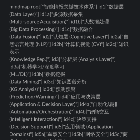
mindmap root["智能情报关键技术体系"] id1["数据层
(Data Layer)"] id1a["多源数据采集
(Multi-source Acquisition)"] id1b["大数据处理
(Big Data Processing)"] id1c["数据融合
(Data Fusion)"] id2["认知层 (Cognitive Layer)"] id2a["自
然语言处理 (NLP)"] id2b["计算机视觉 (CV)"] id2c["知识
表示
(Knowledge Rep.)"] id3["分析层 (Analysis Layer)"]
id3a["机器学习/深度学习
(ML/DL)"] id3b["数据挖掘
(Data Mining)"] id3c["知识图谱分析
(KG Analysis)"] id3d["预测预警
(Prediction/Warning)"] id4["应用与决策层
(Application & Decision Layer)"] id4a["自动化编排
(Automation/Orchestration)"] id4b["智能交互
(Intelligent Interaction)"] id4c["决策支持
(Decision Support)"] id5["应用领域 (Application
Domains)"] id5a["军事安全"] id5b["网络安全"] id5c["商