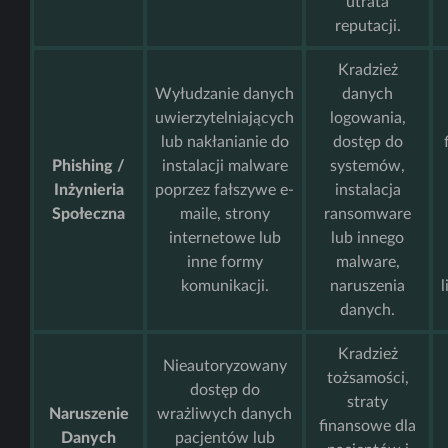
utrata
reputacji.
Kradzież
Wyłudzanie danych
danych
uwierzytelniających
logowania,
lub nakłanianie do
dostęp do
Phishing /
instalacji malware
systemów,
Inżynieria
poprzez fałszywe e-
instalacja
Społeczna
maile, strony
ransomware
internetowe lub
lub innego
inne formy
malware,
komunikacji.
naruszenia
danych.
Kradzież
Nieautoryzowany
tożsamości,
dostęp do
straty
Naruszenie
wrażliwych danych
finansowe dla
Danych
pacjentów lub