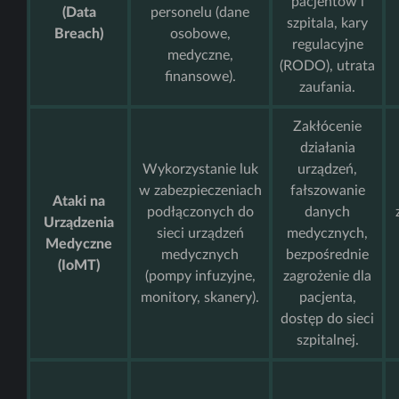
pacjentów i
(Data
personelu (dane
szpitala, kary
Breach)
osobowe,
regulacyjne
medyczne,
(RODO), utrata
finansowe).
zaufania.
Zakłócenie
działania
Wykorzystanie luk
urządzeń,
w zabezpieczeniach
fałszowanie
Ataki na
podłączonych do
danych
Urządzenia
sieci urządzeń
medycznych,
Medyczne
medycznych
bezpośrednie
(IoMT)
(pompy infuzyjne,
zagrożenie dla
monitory, skanery).
pacjenta,
dostęp do sieci
szpitalnej.