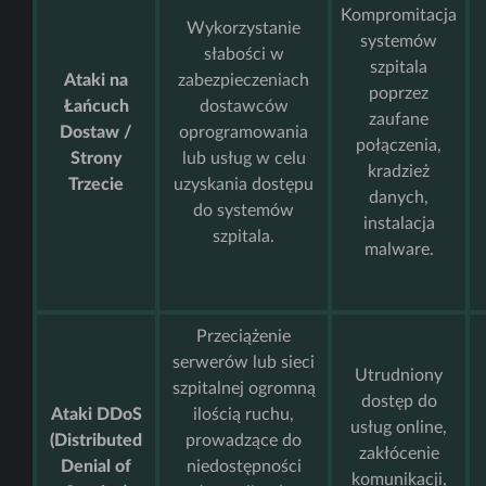
Kompromitacja
Wykorzystanie
systemów
słabości w
szpitala
Ataki na
zabezpieczeniach
poprzez
Łańcuch
dostawców
zaufane
Dostaw /
oprogramowania
połączenia,
Strony
lub usług w celu
kradzież
Trzecie
uzyskania dostępu
danych,
do systemów
instalacja
szpitala.
malware.
Przeciążenie
serwerów lub sieci
Utrudniony
szpitalnej ogromną
dostęp do
Ataki DDoS
ilością ruchu,
usług online,
(Distributed
prowadzące do
zakłócenie
Denial of
niedostępności
komunikacji,