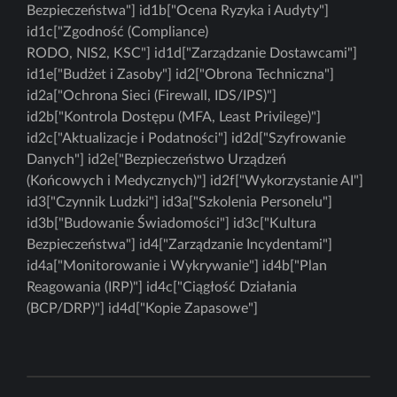
Bezpieczeństwa"] id1b["Ocena Ryzyka i Audyty"]
id1c["Zgodność (Compliance)
RODO, NIS2, KSC"] id1d["Zarządzanie Dostawcami"]
id1e["Budżet i Zasoby"] id2["Obrona Techniczna"]
id2a["Ochrona Sieci (Firewall, IDS/IPS)"]
id2b["Kontrola Dostępu (MFA, Least Privilege)"]
id2c["Aktualizacje i Podatności"] id2d["Szyfrowanie
Danych"] id2e["Bezpieczeństwo Urządzeń
(Końcowych i Medycznych)"] id2f["Wykorzystanie AI"]
id3["Czynnik Ludzki"] id3a["Szkolenia Personelu"]
id3b["Budowanie Świadomości"] id3c["Kultura
Bezpieczeństwa"] id4["Zarządzanie Incydentami"]
id4a["Monitorowanie i Wykrywanie"] id4b["Plan
Reagowania (IRP)"] id4c["Ciągłość Działania
(BCP/DRP)"] id4d["Kopie Zapasowe"]