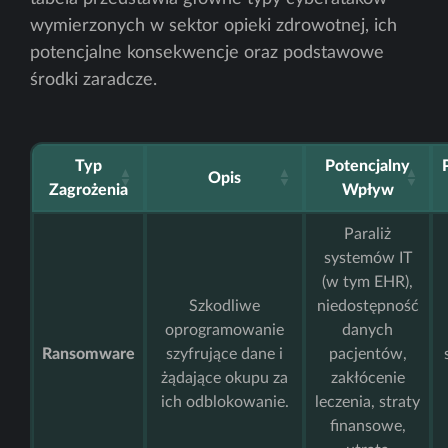
wymierzonych w sektor opieki zdrowotnej, ich
potencjalne konsekwencje oraz podstawowe
środki zaradcze.
Typ
Potencjalny
Opis
Zagrożenia
Wpływ
Paraliż
systemów IT
(w tym EHR),
Szkodliwe
niedostępność
oprogramowanie
danych
Ransomware
szyfrujące dane i
pacjentów,
żądające okupu za
zakłócenie
ich odblokowanie.
leczenia, straty
finansowe,