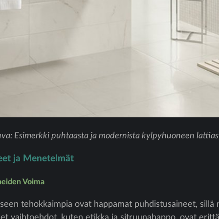
va: Esimerkki puhtaasta ja modernista kylpyhuoneen lattias
eet ja Menetelmät
neiden Voima
seen tehokkaimpia ovat happamat puhdistusaineet, sillä n
et vaihtoehdot, kuten etikka ja sitruunahappo, ovat erittä