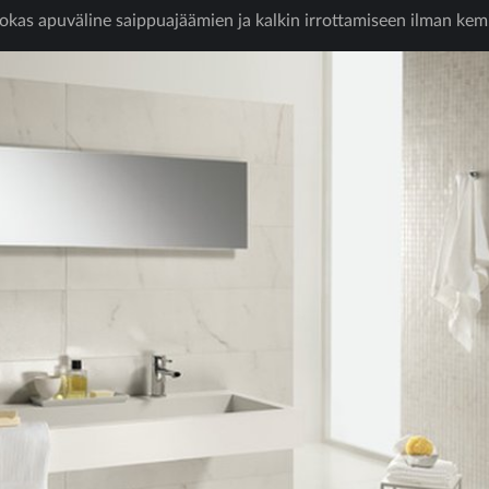
kas apuväline saippuajäämien ja kalkin irrottamiseen ilman kemi