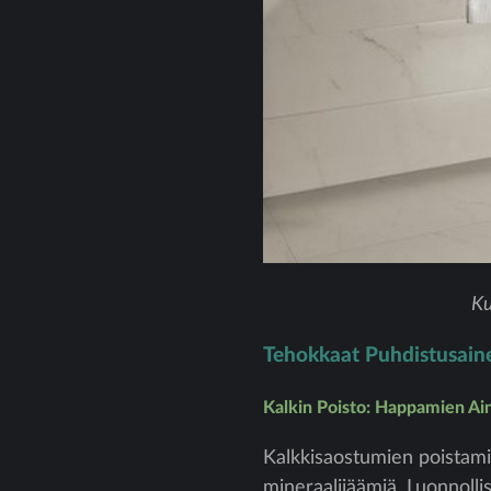
Ku
Tehokkaat Puhdistusain
Kalkin Poisto: Happamien Ai
Kalkkisaostumien poistami
mineraalijäämiä. Luonnollis