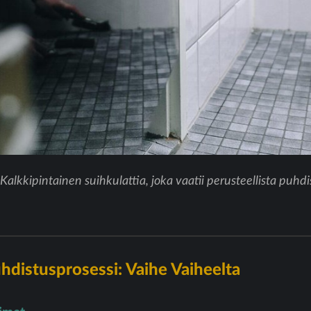
Kalkkipintainen suihkulattia, joka vaatii perusteellista puhdi
hdistusprosessi: Vaihe Vaiheelta