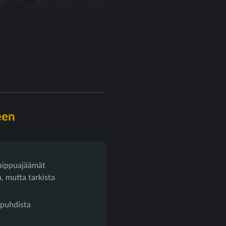
een
aippuajäämät
, mutta tarkista
 puhdista