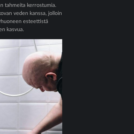
ein tahmeita kerrostumia.
ovan veden kanssa, jolloin
pyhuoneen esteettistä
ien kasvua.