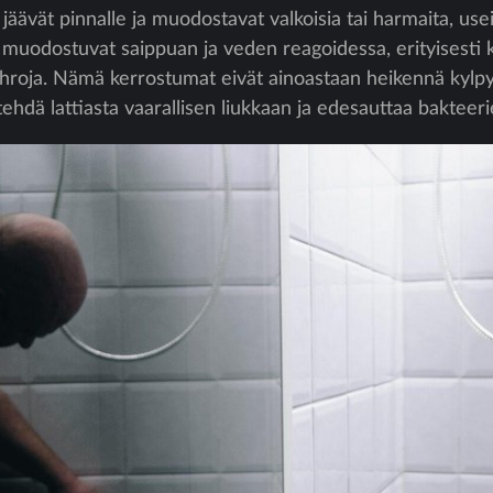
 jäävät pinnalle ja muodostavat valkoisia tai harmaita, us
muodostuvat saippuan ja veden reagoidessa, erityisesti k
 tahroja. Nämä kerrostumat eivät ainoastaan heikennä kyl
tehdä lattiasta vaarallisen liukkaan ja edesauttaa bakteer