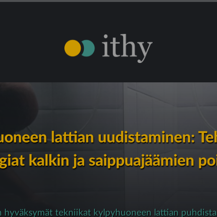
oneen lattian uudistaminen: T
giat kalkin ja saippuajäämien p
n hyväksymät tekniikat kylpyhuoneen lattian puhdist