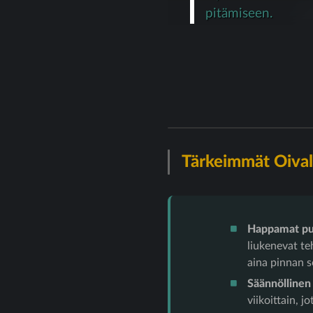
pitämiseen.
Tärkeimmät Oival
Happamat puh
liukenevat te
aina pinnan 
Säännöllinen
viikoittain, 