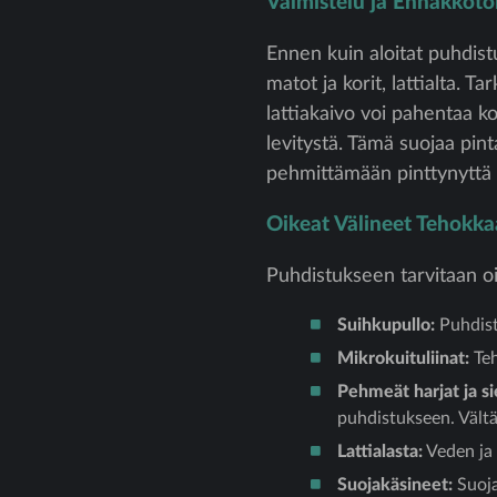
Valmistelu ja Ennakkoto
Ennen kuin aloitat puhdistu
matot ja korit, lattialta. Ta
lattiakaivo voi pahentaa k
levitystä. Tämä suojaa pint
pehmittämään pinttynyttä l
Oikeat Välineet Tehokk
Puhdistukseen tarvitaan oi
Suihkupullo:
Puhdist
Mikrokuituliinat:
Teh
Pehmeät harjat ja si
puhdistukseen. Vältä 
Lattialasta:
Veden ja 
Suojakäsineet:
Suoja