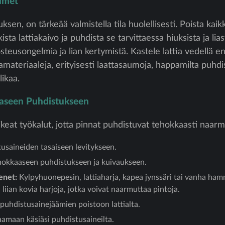
imet
ksen, on tärkeää valmistella tila huolellisesti. Poista kaik
rkista lattiakaivo ja puhdista se tarvittaessa hiuksista ja lia
osteusongelmia ja lian kertymistä. Kastele lattia vedellä
amateriaaleja, erityisesti laattasaumoja, happamilta puhdis
ikaa.
aaseen Puhdistukseen
keat työkalut, jotta pinnat puhdistuvat tehokkaasti naarm
usaineiden tasaiseen levitykseen.
okkaaseen puhdistukseen ja kuivaukseen.
enet:
Kylpyhuonepesin, lattiaharja, kapea jynssäri tai vanha ha
liian kovia harjoja, jotka voivat naarmuttaa pintoja.
puhdistusainejäämien poistoon lattialta.
amaan käsiäsi puhdistusaineilta.