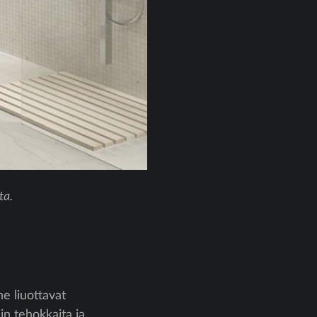
ta.
e liuottavat
in tehokkaita ja