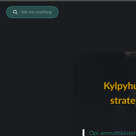
Ask me anything
Kylpyhu
strate
Opi ammattilaiste