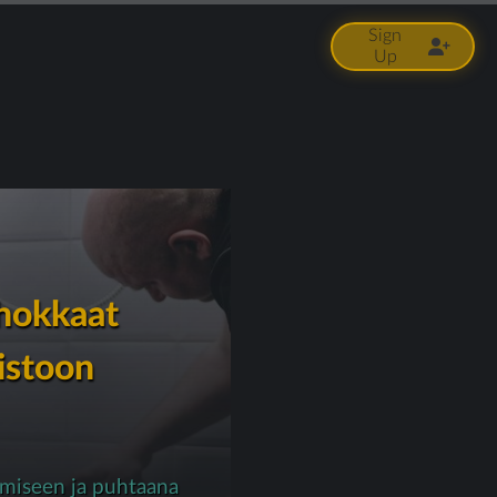
Sign
Up
ehokkaat
oistoon
amiseen ja puhtaana