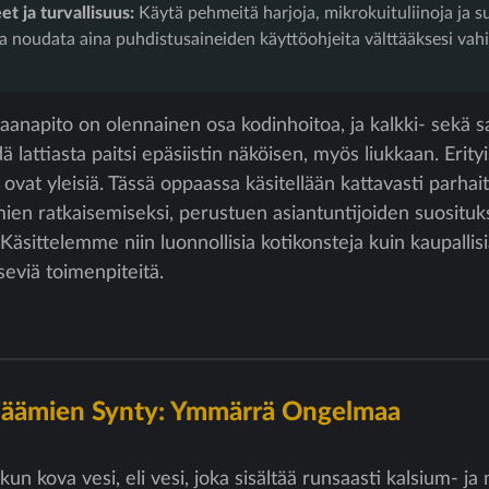
et ja turvallisuus:
Käytä pehmeitä harjoja, mikrokuituliinoja ja s
 ja noudata aina puhdistusaineiden käyttöohjeita välttääksesi vah
anapito on olennainen osa kodinhoitoa, ja kalkki- sekä s
ä lattiasta paitsi epäsiistin näköisen, myös liukkaan. Erityis
vat yleisiä. Tässä oppaassa käsitellään kattavasti parhaita
n ratkaisemiseksi, perustuen asiantuntijoiden suosituksi
 Käsittelemme niin luonnollisia kotikonsteja kuin kaupallis
seviä toimenpiteitä.
ajäämien Synty: Ymmärrä Ongelmaa
kun kova vesi, eli vesi, joka sisältää runsaasti kalsium- j