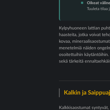
Oikeat väline
Tuuleta tilaa
Kylpyhuoneen lattian puhta
haasteita, jotka voivat tehd
kovaa, mineraalisaostumat o
menetelmiä näiden ongelmie
osoitettuihin käytäntöihin.
sekä tärkeitä ennaltaehkäi
Kalkin ja Saippu
Kalkkisaostumat syntyvät, 