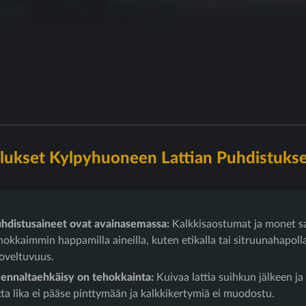
lukset Kylpyhuoneen Lattian Puhdistuks
distusaineet ovat avainasemassa:
Kalkkisaostumat ja monet s
hokkaimmin happamilla aineilla, kuten etikalla tai sitruunahapolla
soveltuvuus.
 ennaltaehkäisy on tehokkainta:
Kuivaa lattia suihkun jälkeen ja
jotta lika ei pääse pinttymään ja kalkkikertymiä ei muodostu.