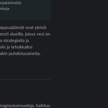
uojakäsineitä.
inkoja.
aippuajäämät ovat yleisiä
esti alueilla, joissa vesi on
 strategioita ja
in ja tehokkaiksi
iakin puhdistusaineita,
a magnesiumsuoloja, haihtuu