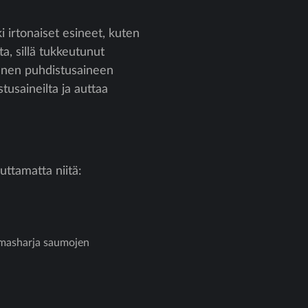
ki irtonaiset esineet, kuten
sta, sillä tukkeutunut
 ennen puhdistusaineen
tusaineilta ja auttaa
uttamatta niitä:
mmasharja saumojen