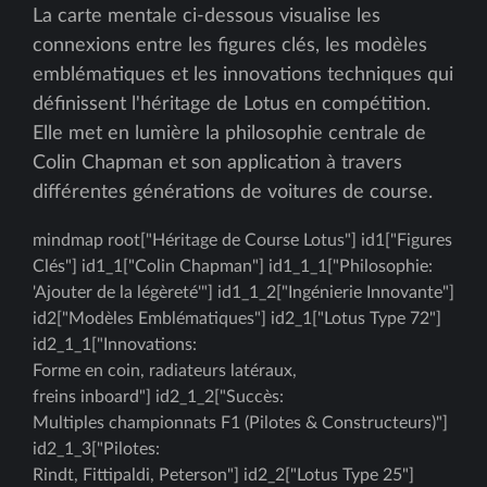
La carte mentale ci-dessous visualise les
connexions entre les figures clés, les modèles
emblématiques et les innovations techniques qui
définissent l'héritage de Lotus en compétition.
Elle met en lumière la philosophie centrale de
Colin Chapman et son application à travers
différentes générations de voitures de course.
mindmap root["Héritage de Course Lotus"] id1["Figures
Clés"] id1_1["Colin Chapman"] id1_1_1["Philosophie:
'Ajouter de la légèreté'"] id1_1_2["Ingénierie Innovante"]
id2["Modèles Emblématiques"] id2_1["Lotus Type 72"]
id2_1_1["Innovations:
Forme en coin, radiateurs latéraux,
freins inboard"] id2_1_2["Succès:
Multiples championnats F1 (Pilotes & Constructeurs)"]
id2_1_3["Pilotes:
Rindt, Fittipaldi, Peterson"] id2_2["Lotus Type 25"]