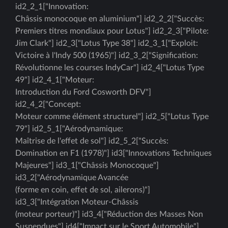
id2_2_1["Innovation:
Châssis monocoque en aluminium"] id2_2_2["Succès:
Premiers titres mondiaux pour Lotus"] id2_2_3["Pilote:
Jim Clark"] id2_3["Lotus Type 38"] id2_3_1["Exploit:
Victoire à l'Indy 500 (1965)"] id2_3_2["Signification:
Révolutionne les courses IndyCar"] id2_4["Lotus Type
49"] id2_4_1["Moteur:
Introduction du Ford Cosworth DFV"]
id2_4_2["Concept:
Moteur comme élément structurel"] id2_5["Lotus Type
79"] id2_5_1["Aérodynamique:
Maîtrise de l'effet de sol"] id2_5_2["Succès:
Domination en F1 (1978)"] id3["Innovations Techniques
Majeures"] id3_1["Châssis Monocoque"]
id3_2["Aérodynamique Avancée
(forme en coin, effet de sol, ailerons)"]
id3_3["Intégration Moteur-Châssis
(moteur porteur)"] id3_4["Réduction des Masses Non
Suspendues"] id4["Impact sur le Sport Automobile"]