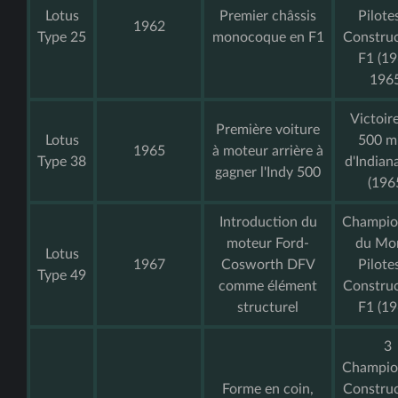
Lotus
Premier châssis
Pilote
1962
Type 25
monocoque en F1
Construc
F1 (19
1965
Victoir
Première voiture
Lotus
500 mi
1965
à moteur arrière à
Type 38
d'Indian
gagner l'Indy 500
(196
Introduction du
Champio
moteur Ford-
du Mo
Lotus
1967
Cosworth DFV
Pilote
Type 49
comme élément
Construc
structurel
F1 (19
3
Champio
Forme en coin,
Construc