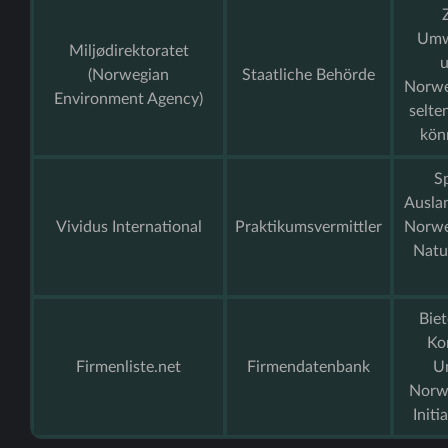
Umw
Miljødirektoratet
u
(Norwegian
Staatliche Behörde
Norwe
Environment Agency)
selte
kön
Sp
Auslan
Vividus International
Praktikumsvermittler
Norwe
Natur
Bie
Ko
Firmenliste.net
Firmendatenbank
U
Norwe
Init