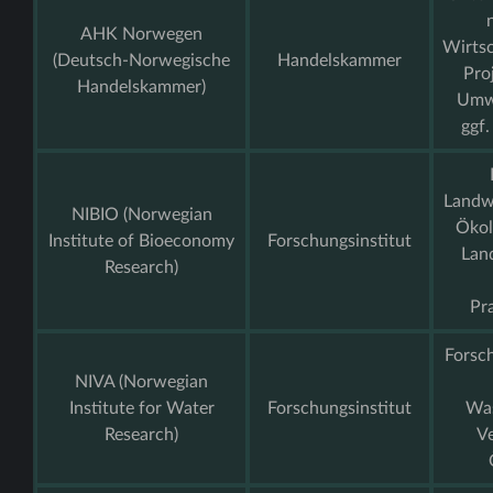
AHK Norwegen
Wirtsc
(Deutsch-Norwegische
Handelskammer
Pro
Handelskammer)
Umwe
ggf.
Landwi
NIBIO (Norwegian
Ökol
Institute of Bioeconomy
Forschungsinstitut
Lan
Research)
Pr
Forsc
NIVA (Norwegian
Institute for Water
Forschungsinstitut
Was
Research)
V