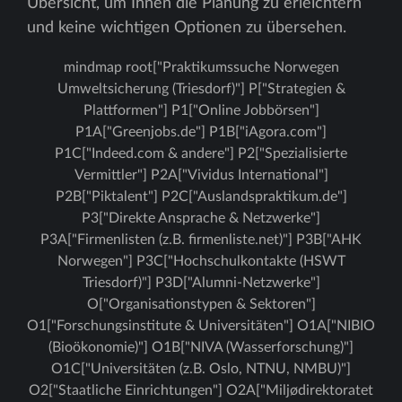
Übersicht, um Ihnen die Planung zu erleichtern
und keine wichtigen Optionen zu übersehen.
mindmap root["Praktikumssuche Norwegen
Umweltsicherung (Triesdorf)"] P["Strategien &
Plattformen"] P1["Online Jobbörsen"]
P1A["Greenjobs.de"] P1B["iAgora.com"]
P1C["Indeed.com & andere"] P2["Spezialisierte
Vermittler"] P2A["Vividus International"]
P2B["Piktalent"] P2C["Auslandspraktikum.de"]
P3["Direkte Ansprache & Netzwerke"]
P3A["Firmenlisten (z.B. firmenliste.net)"] P3B["AHK
Norwegen"] P3C["Hochschulkontakte (HSWT
Triesdorf)"] P3D["Alumni-Netzwerke"]
O["Organisationstypen & Sektoren"]
O1["Forschungsinstitute & Universitäten"] O1A["NIBIO
(Bioökonomie)"] O1B["NIVA (Wasserforschung)"]
O1C["Universitäten (z.B. Oslo, NTNU, NMBU)"]
O2["Staatliche Einrichtungen"] O2A["Miljødirektoratet