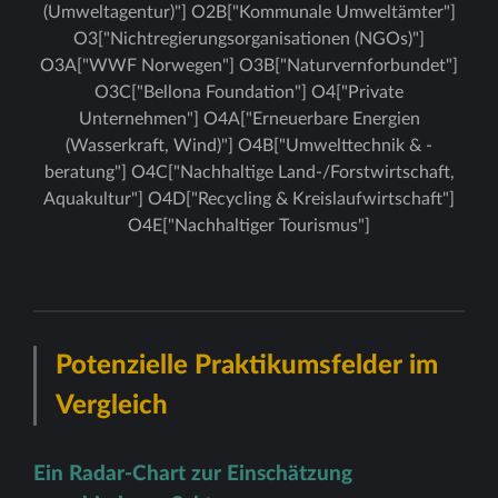
(Umweltagentur)"] O2B["Kommunale Umweltämter"]
O3["Nichtregierungsorganisationen (NGOs)"]
O3A["WWF Norwegen"] O3B["Naturvernforbundet"]
O3C["Bellona Foundation"] O4["Private
Unternehmen"] O4A["Erneuerbare Energien
(Wasserkraft, Wind)"] O4B["Umwelttechnik & -
beratung"] O4C["Nachhaltige Land-/Forstwirtschaft,
Aquakultur"] O4D["Recycling & Kreislaufwirtschaft"]
O4E["Nachhaltiger Tourismus"]
Potenzielle Praktikumsfelder im
Vergleich
Ein Radar-Chart zur Einschätzung