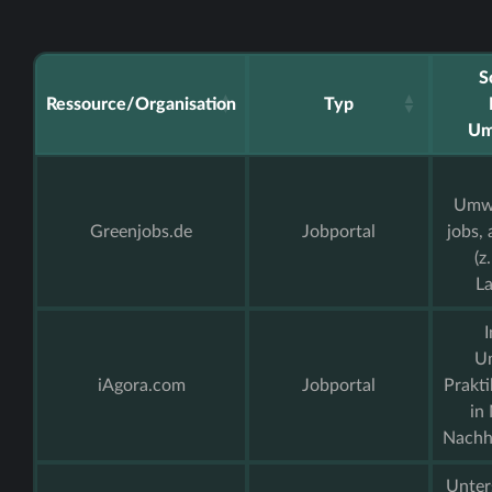
S
Ressource/Organisation
Typ
Um
Umwe
Greenjobs.de
Jobportal
jobs,
(z
La
I
U
iAgora.com
Jobportal
Prakti
in
Nachha
Unter