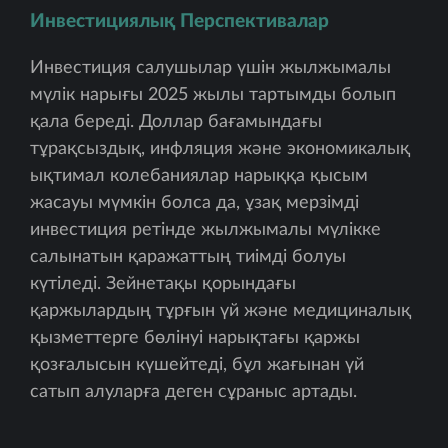
Инвестициялық Перспективалар
Инвестиция салушылар үшін жылжымалы
мүлік нарығы 2025 жылы тартымды болып
қала береді. Доллар бағамындағы
тұрақсыздық, инфляция және экономикалық
ықтимал колебаниялар нарыққа қысым
жасауы мүмкін болса да, ұзақ мерзімді
инвестиция ретінде жылжымалы мүлікке
салынатын қаражаттың тиімді болуы
күтіледі. Зейнетақы қорындағы
қаржылардың тұрғын үй және медициналық
қызметтерге бөлінуі нарықтағы қаржы
қозғалысын күшейтеді, бұл жағынан үй
сатып алуларға деген сұраныс артады.