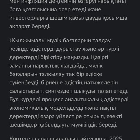
мен инфляция деңгейінің өзгеруі нарықтағы
баға қозғалысына әсер етеді және
инвесторларға шешім қабылдауда қосымша
ақпарат береді.
Жылжымалы мүлік бағаларын талдау
кезінде әдістерді дұрыстау және әр түрлі
деректерді біріктіру маңызды. Қазіргі
заманғы нарықтық жағдайда, мүлік
бағаларын талқылау тек бір әдіске
сүйенбеуді, бірнеше әдістің нәтижелерін
салыстырып, синтездеп шығуды талап етеді.
Бұл күрделі процесс аналитикалық әдістерді,
экономикалық модельдеуді және нақты
деректерді өзара үйлестіре отырып, өзекті
шешімдер қабылдауға мүмкіндік береді.
Көптеген сарапшылардың айтуынша, 2025