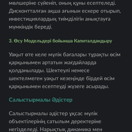
мөлшеріне сүйеніп, оның құны есептеледі.
Дисконтталған ақша ағынын ескере отырып,
инвестициялардың тиімділігін анықтауға
мүмкіндік береді.
3. Өсу Модельдері бойынша Капиталдандыру
Уақыт өте келе мүлік бағалары тұрақты өсім
қарқынымен артатын жағдайларда
қолданылады. Шектеулі немесе
шектелмеген уақыт кезеңінде бірдей өсім
қарқынымен есептеуді жүзеге асырады.
Салыстырмалы Әдістер
Салыстырмалы әдістер ұқсас мүлік
объектілерінің сатылым деректеріне
негізделеді. Нарықтық динамика мен