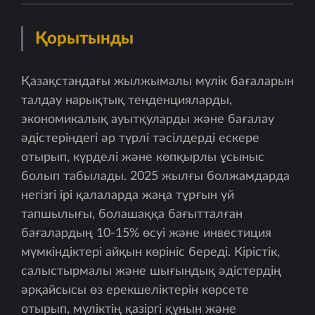
Қорытынды
Қазақстандағы жылжымалы мүлік бағаларын
талдау нарықтық тенденцияларды,
экономикалық ауытқуларды және бағалау
әдістеріндегі әр түрлі тәсілдерді ескере
отырып, күрделі және көпқырлы ұсыныс
болып табылады. 2025 жылғы болжамдарда
негізгі ірі қалаларда жаңа тұрғын үй
тапшылығы, болашаққа бағытталған
бағалардың 10-15% өсуі және инвестиция
мүмкіндіктері айқын көрініс береді. Кірістік,
салыстырмалы және шығындық әдістердің
әрқайсысы өз ерекшеліктерін көрсете
отырып, мүліктің қазіргі құнын және