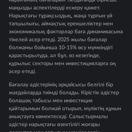
маңызды аспектілерді ескеру қажет.
Нарықтағы тұрақсыздық, жаңа тұрғын үй
тапшылығы, аймақтық ерекшеліктер мен
экономикалық факторлар баға динамикасына
тікелей әсер етеді. 2025 жылы бағалар
болжамы бойынша 10-15% өсу мүмкіндігі
қарастырылуда, ал бұл, өз кезегінде,
құрылыс секторы мен инвестицияларға оң
әсер етеді.
Бағалау әдістерінің әрқайсысы белгілі бір
жағдайларда тиімді болады. Кірістік әдістер
болашақ табысы мен инвестиция
қайтарымын болжай отырып, мүліктің құнын
анықтауға көмектеседі. Салыстырмалы
әдістер нарықтағы өзектілігі жоғары