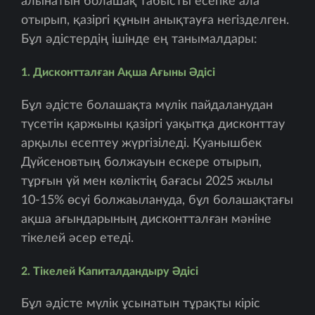
алынатын болашақ табысты есепке ала
отырып, қазіргі құнын анықтауға негізделген.
Бұл әдістердің ішінде ең танымалдары:
1. Дисконтталған Ақша Ағыны Әдісі
Бұл әдісте болашақта мүлік пайдаланудан
түсетін қаржыны қазіргі уақытқа дисконттау
арқылы есептеу жүргізіледі. Қуанышбек
Дүйсеновтың болжауын ескере отырып,
тұрғын үй мен көліктің бағасы 2025 жылы
10-15% өсуі болжаылануда, бұл болашақтағы
ақша ағындарының дисконтталған мәніне
тікелей әсер етеді.
2. Тікелей Капиталдандыру Әдісі
Бұл әдісте мүлік ұсынатын тұрақты кіріс