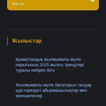
Stan.kz
Ұсыныстар
Қазақстандық жылжымалы мүлік
нарығының 2025 жылғы трендтері
туралы көбірек білу
Жылжымалы мүлік бағаларын талдау
әдістеріндегі айырмашылықтар мен
ерекшеліктер