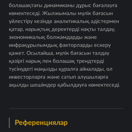
болашақтағы динамиканы дұрыс бағалауға
көмектеседі. Жылжымалы мүлік бағасын
үйлестіру кезінде аналитикалық әдістермен
қатар, нарықтық деректерді нақты талдау,
экономикалық болжамдарды және
инфрақұрылымдық факторларды ескеру
қажет. Осылайша, мүлік бағасын талдау
қазіргі нарық пен болашақ трендтерді
түсінудегі маңызды құралға айналады, ол
инвесторларға және сатып алушыларға
ақылды шешімдер қабылдауға көмектеседі.
Референциялар