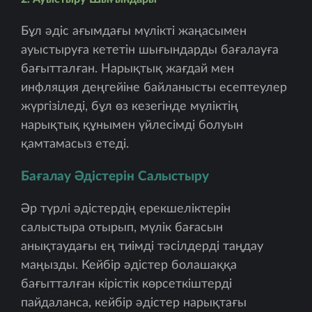
Бұл әдіс ағымдағы мүлікті жаңасымен
ауыстыруға кететін шығындарды бағалауға
бағытталған. Нарықтық жағдай мен
инфляция деңгейіне байланысты есептеулер
жүргізіледі, бұл өз кезегінде мүліктің
нарықтық құнымен үйлесімді болуын
қамтамасыз етеді.
Бағалау Әдістерін Салыстыру
Әр түрлі әдістердің ерекшеліктерін
салыстыра отырып, мүлік бағасын
анықтаудағы ең тиімді тәсілдерді таңдау
маңызды. Кейбір әдістер болашаққа
бағытталған кірістік көрсеткіштерді
пайдаланса, кейбір әдістер нарықтағы