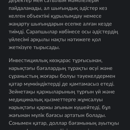
деректер мен сатылым мәмілелерін
пайдаланады, ал шығындық әдістер кез
келген объектіні құрылымдау немесе
жаңарту шығындарын есепке алған кезде
тиімді. Сарапшылар көбінесе осы әдістердің
үйлесімі арқылы нақты нәтижеге қол
жеткізуге тырысады.
Инвестициялық көзқарас тұрғысынан,
нарықтағы бағалардың тұрақты өсуі және
сұраныстың жоғары болуы тәуекелдермен
қатар мүмкіндіктерді де қамтамасыз етеді.
Зейнетақы қаржыларының тұрғын үй және
медициналық қызметтерге жұмсалуы
нарықтағы қаржы ағынын күшейтеді, бұл
жағынан мүлік бағасы артатын болады.
Сонымен қатар, доллар бағамының ауытқуы