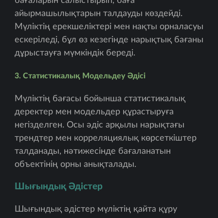
бағаларын салыстырып, баға
айырмашылықтарын талдауды көздейді.
Мүліктің ерекшеліктері мен нақты орналасуы
ескеріледі, бұл өз кезегінде нарықтық бағаны
дұрыстауға мүмкіндік береді.
3. Статистикалық Модельдеу Әдісі
Мүліктің бағасы бойынша статистикалық
деректер мен модельдер құрастыруға
негізделген. Осы әдіс арқылы нарықтағы
трендтер мен корреляциялық көрсеткіштер
талданады, нәтижесінде бағаланатын
объектінің орны анықталады.
Шығындық Әдістер
Шығындық әдістер мүліктің қайта құру