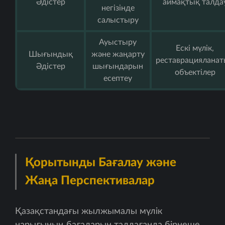
Әдістер
аймақтық талда
негізінде
салыстыру
Ауыстыру
Ескі мүлік,
Шығындық
және жаңарту
реставрациялана
Әдістер
шығындарын
объектілер
есептеу
Қорытынды Бағалау және
Жаңа Перспективалар
Қазақстандағы жылжымалы мүлік
нарығының бағаларын талдағанда бірнеше