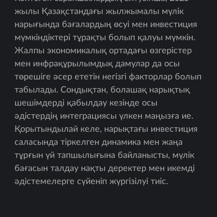
жылы Қазақстандағы жылжымалы мүлік
нарығында бағалардың өсуі мен инвестиция
мүмкіндіктері тұрақты болып қалуы мүмкін.
Жалпы экономикалық ортадағы өзгерістер
мен инфрақұрылымдық дамулар да осы
төрешіге әсер ететін негізгі факторлар болып
табылады. Сондықтан, болашақ нарықтық
шешімдерді қабылдау кезінде осы
әдістердің интеграциясы үлкен маңызға ие.
Қорытындылай келе, нарықтағы инвестиция
саласында тіркелген динамика мен жаңа
тұрғын үй тапшылығына байланысты, мүлік
бағасын талдау нақты деректер мен икемді
әдістемелерге сүйеніп жүргізілуі тиіс.