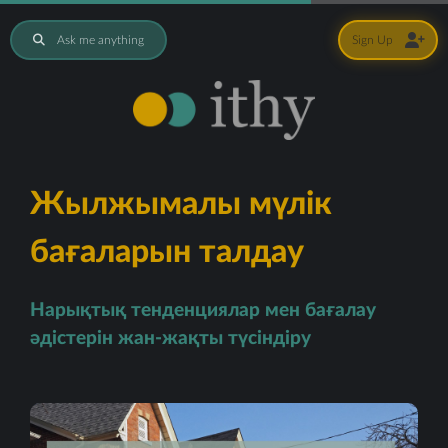
Ask me anything
Sign Up
Жылжымалы мүлік
бағаларын талдау
Нарықтық тенденциялар мен бағалау
әдістерін жан-жақты түсіндіру