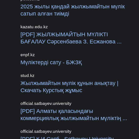
2025 жылы қандай жылжымайтын мүлік
сатып алған тиімді
kazatu.edu.kz
[PDF] ЖЫЛЖЫМАЙТЫН МҮЛІКТІ
БАҒАЛАУ Сәрсенбаева З. Есжанова ...
enpf.kz
Мүліктерді сату - БЖЗҚ
stud.kz
Жылжымайтын мүлік құнын анықтау |
Скачать Курстық жұмыс
official.satbayev.university
[PDF] Алматы қаласындағы
коммерциялық жылжымайтын мүліктің ...
official.satbayev.university
[PDF] Қ.И.Сәтб - Satbayev University