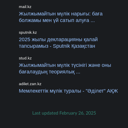
mail.kz
Жылжымайтын мүлік нарығы: баға
болжамы мен үй сатып алуға ...
sputnik.kz
2025 жылы декларацияны қалай
тапсырамыз - Sputnik Қазақстан
stud.kz
Жылжымайтын мүлік түсінігі және оны
бағалаудың теориялық ...
adilet.zan.kz
Мемлекеттік мүлік туралы - "Әділет" АҚЖ
Last updated February 26, 2025