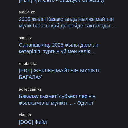
smi24.kz
2025 жылы Қазақстанда жылжымайтын
мүлік бағасы қай деңгейде сақталады ...
stan.kz
Сарапшылар 2025 жылы доллар
көтеріліп, тұрғын үй мен көлік ...
rmebrk.kz
[PDF] ЖЫЛЖЫМАЙТЫН МҮЛІКТІ
БАҒАЛАУ
adilet.zan.kz
Бағалау қызметі субъектілерінің
жылжымалы мүлікті ... - Әділет
ektu.kz
[DOC] Файл