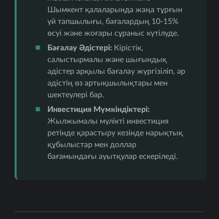
Шымкент қалаларында жаңа тұрғын
үй тапшылығы, бағалардың 10-15%
өсуі және жоғары сұраныс күтілуде.
Бағалау Әдістері:
Кірістік,
салыстырмалы және шығындық
әдістер арқылы бағалау жүргізіліп, әр
әдістің өз артықшылықтары мен
шектеулері бар.
Инвестиция Мүмкіндіктері:
Жылжымалы мүлікті инвестиция
ретінде қарастыру кезінде нарықтық
құбылыстар мен доллар
бағамындағы ауытқулар ескеріледі.