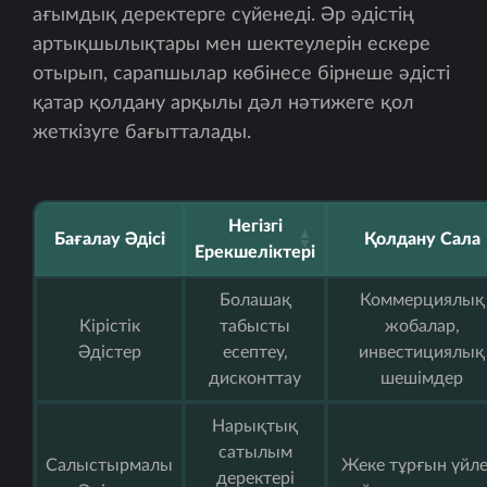
ағымдық деректерге сүйенеді. Әр әдістің
артықшылықтары мен шектеулерін ескере
отырып, сарапшылар көбінесе бірнеше әдісті
қатар қолдану арқылы дәл нәтижеге қол
жеткізуге бағытталады.
Негізгі
Бағалау Әдісі
Қолдану Сала
Ерекшеліктері
Болашақ
Коммерциялық
Кірістік
табысты
жобалар,
Әдістер
есептеу,
инвестициялық
дисконттау
шешімдер
Нарықтық
сатылым
Салыстырмалы
Жеке тұрғын үйле
деректері