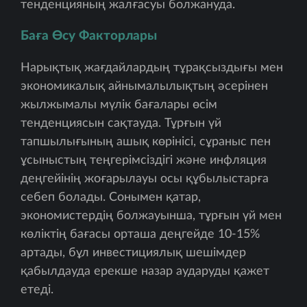
тенденцияның жалғасуы болжануда.
Баға Өсу Факторлары
Нарықтық жағдайлардың тұрақсыздығы мен
экономикалық айнымалылықтың әсерінен
жылжымалы мүлік бағалары өсім
тенденциясын сақтауда. Тұрғын үй
тапшылығының ашық көрінісі, сұраныс пен
ұсыныстың теңгерімсіздігі және инфляция
деңгейінің жоғарылауы осы құбылыстарға
себеп болады. Сонымен қатар,
экономистердің болжауынша, тұрғын үй мен
көліктің бағасы орташа деңгейде 10-15%
артады, бұл инвестициялық шешімдер
қабылдауда ерекше назар аударуды қажет
етеді.