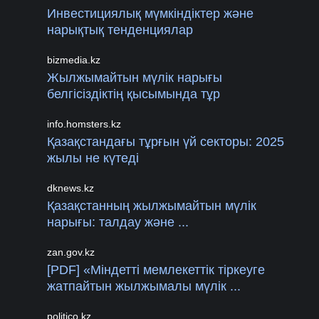
Инвестициялық мүмкіндіктер және
нарықтық тенденциялар
bizmedia.kz
Жылжымайтын мүлік нарығы
белгісіздіктің қысымында тұр
info.homsters.kz
Қазақстандағы тұрғын үй секторы: 2025
жылы не күтеді
dknews.kz
Қазақстанның жылжымайтын мүлік
нарығы: талдау және ...
zan.gov.kz
[PDF] «Міндетті мемлекеттік тіркеуге
жатпайтын жылжымалы мүлік ...
politico.kz