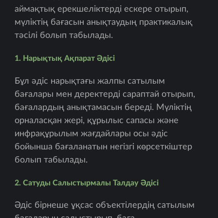
аймақтық ерекшеліктерді ескере отырып,
мүліктің бағасын анықтаудың практикалық
тәсілі болып табылады.
1. Нарықтық Ақпарат Әдісі
Бұл әдіс нарықтағы жалпы сатылым
бағалары мен деректерді сараптай отырып,
бағалардың анықтамасын береді. Мүліктің
орналасқан жері, құрылыс сапасы және
инфрақұрылым жағдайлары осы әдіс
бойынша бағаланатын негізгі көрсеткіштер
болып табылады.
2. Сатуды Салыстырмалы Талдау Әдісі
Әдіс бірнеше ұқсас объектілердің сатылым