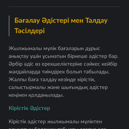
Бағалау Әдістері мен Талдау
Тәсілдері
Жылжымалы мүлік бағаларын дұрыс
анықтау үшін ұсынатын бірнеше әдістер бар.
Әрбір әдіс өз ерекшеліктеріне сәйкес кейбір
жағдайларда тиімдірек болып табылады.
Жалпы баға талдау кезінде кірістік,
салыстырмалы және шығындық әдістер
кеңінен қолданылады.
Кірістік Әдістер
Кірістік әдістер жылжымалы мүліктен