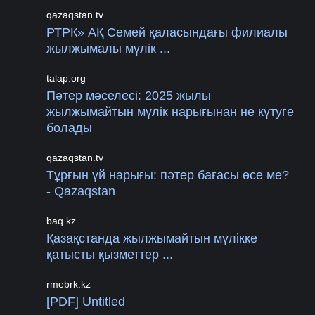
qazaqstan.tv
РТРК» АҚ Семей қаласындағы филиалы
жылжымалы мүлік ...
talap.org
Пәтер мәселесі: 2025 жылы
жылжымайтын мүлік нарығынан не күтуге
болады
qazaqstan.tv
Тұрғын үй нарығы: пәтер бағасы өсе ме?
- Qazaqstan
baq.kz
Қазақстанда жылжымайтын мүлікке
қатысты қызметтер ...
rmebrk.kz
[PDF] Untitled