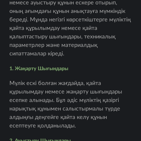
немесе ауыстыру құнын ескере отырып,
оның ағымдағы құнын анықтауға мүмкіндік
береді. Мұнда негізгі көрсеткіштерге мүліктің
қайта құрылымдау немесе қайта
қалыптастыру шығындары, техникалық
параметрлер және материалдық
сипаттамалар кіреді.
1. Жаңарту Шығындары
Мүлік ескі болған жағдайда, қайта
құрылымдау немесе жаңарту шығындары
есепке алынады. Бұл әдіс мүліктің қазіргі
нарықтық құнымен салыстырмалы түрде
алдыңғы деңгейге қайта келу құнын
есептеуге қолданылады.
2. Ауыстыру Шығындары