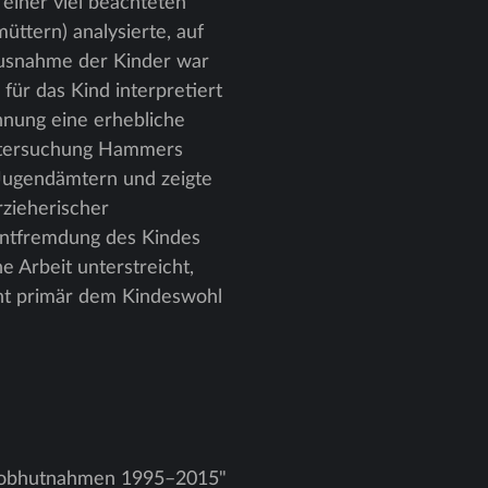
einer viel beachteten
üttern) analysierte, auf
ausnahme der Kinder war
 für das Kind interpretiert
nnung eine erhebliche
Untersuchung Hammers
 Jugendämtern und zeigte
zieherischer
Entfremdung des Kindes
e Arbeit unterstreicht,
cht primär dem Kindeswohl
s­inobhutnahmen 1995–2015"