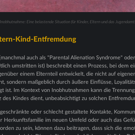
Inobhutnahme: Eine belastende Situation für Kinder, Eltern und das Jugendamt
ltern-Kind-Entfremdung
manchmal auch als "Parental Alienation Syndrome" oder
tlich umstritten ist) beschreibt einen Prozess, bei dem 
genüber einem Elternteil entwickelt, die nicht auf eigen
ht, sondern maßgeblich durch äußere Einflüsse, Loyalität
ngt ist. Im Kontext von Inobhutnahmen kann die Trennung
 des Kindes dient, unbeabsichtigt zu solchen Entfremdu
ngeschränkte oder schlecht gestaltete Kontakte, Kommun
er Herkunftsfamilie im neuen Umfeld oder auch das Gefü
worden zu sein, können dazu beitragen, dass sich die emo