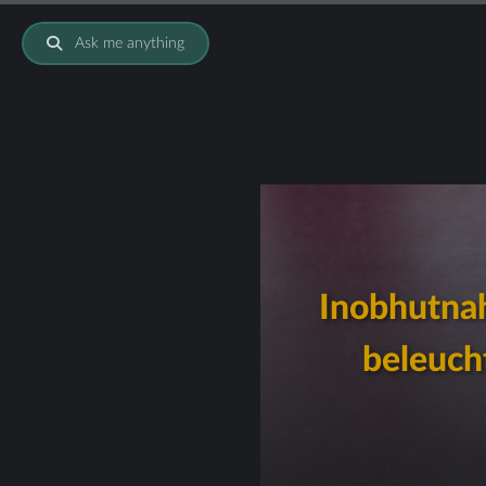
Ask me anything
Inobhutna
beleuch