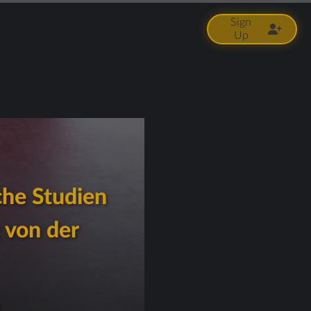
Sign
Up
he Studien
 von der