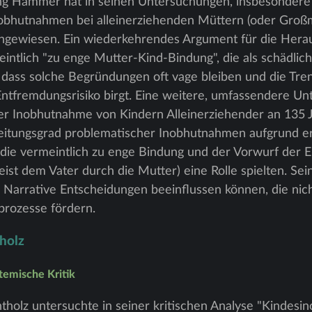
ng Hammer hat in seinen Untersuchungen, insbesondere 
Inobhutnahmen bei alleinerziehenden Müttern (oder Großm
ngewiesen. Ein wiederkehrendes Argument für die Her
eintlich "zu enge Mutter-Kind-Bindung", die als schädlich
 dass solche Begründungen oft vage bleiben und die Tre
Entfremdungsrisiko birgt. Eine weitere, umfassendere 
 der Inobhutnahme von Kindern Alleinerziehender an 135
eitungsgrad problematischer Inobhutnahmen aufgrund er
 die vermeintlich zu enge Bindung und der Vorwurf der 
ist dem Vater durch die Mutter) eine Rolle spielten. Sein
e Narrative Entscheidungen beeinflussen können, die ni
rozesse fördern.
holz
temische Kritik
tholz untersuchte in seiner kritischen Analyse "Kinde